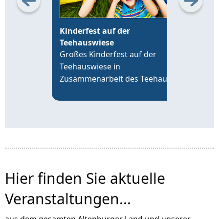
Kinderfest auf der
Erö
Teehauswiese
Alt
Großes Kinderfest auf der
Die 
Teehauswiese in
Leip
Zusammenarbeit des Teehaus
19 U
Altenburg Förderverein e.V. mit
time
der VR-Bank Altenburger Land,
an d
der Sparkasse Altenburger Land
Alte
und über 20 Vereinen der Region.
Hier finden Sie aktuelle
Veranstaltungen...