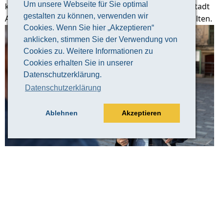
Um unsere Webseite für Sie optimal
keine bessere Art, einen guten Überblick über die Stadt
gestalten zu können, verwenden wir
Altenburg und ihre 1000-jährige Geschichte zu erhalten.
Cookies. Wenn Sie hier „Akzeptieren“
anklicken, stimmen Sie der Verwendung von
Cookies zu. Weitere Informationen zu
Cookies erhalten Sie in unserer
Datenschutzerklärung.
Datenschutzerklärung
Ablehnen
Akzeptieren
© Claudia Weingart
Veranstaltungsinformation