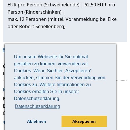
EUR pro Person (Schweinelende) | 62,50 EUR pro
Person (Rinderschinken) |
max. 12 Personen (mit tel. Voranmeldung bei Elke
oder Robert Schellenberg)
Veranstaltung herunterladen
Um unsere Webseite für Sie optimal
gestalten zu können, verwenden wir
Öffnungszeiten:
Cookies. Wenn Sie hier „Akzeptieren“
Dauer: ca. 2 Stunden
anklicken, stimmen Sie der Verwendung von
Cookies zu. Weitere Informationen zu
KONTAKT ZUM VERANSTALTER:
Cookies erhalten Sie in unserer
Fleischerei Schellenberg
Datenschutzerklärung.
Bonhoefferstraße 44
Datenschutzerklärung
04600 Altenburg
Ablehnen
Akzeptieren
03447 836 565