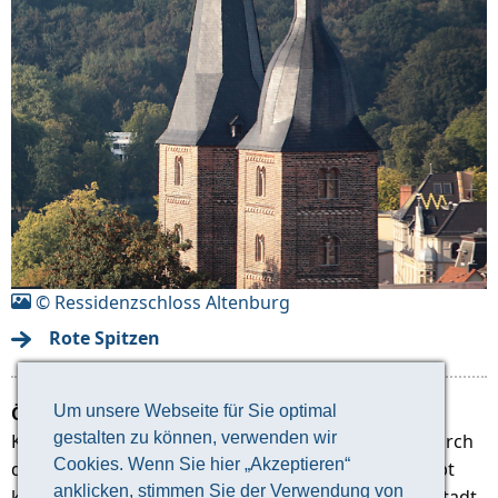
© Ressidenzschloss Altenburg
Rote Spitzen
Öffentliche Stadtführung mit Verkostung
Um unsere Webseite für Sie optimal
gestalten zu können, verwenden wir
Kommen Sie mit uns auf einen Entdeckungstour durch
Cookies. Wenn Sie hier „Akzeptieren“
die ehemalige Residenz der Wettiner Fürsten. Es gibt
anklicken, stimmen Sie der Verwendung von
keine bessere Art, einen guten Überblick über die Stadt