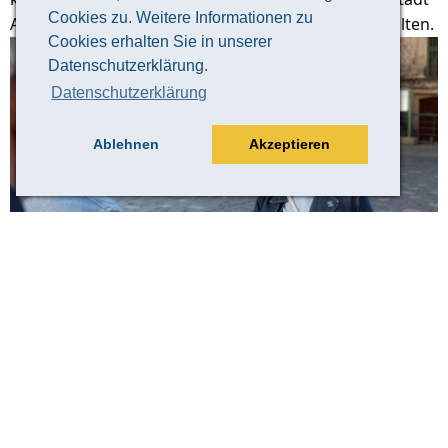
Cookies zu. Weitere Informationen zu
Altenburg und ihre 1000-jährige Geschichte zu erhalten.
Cookies erhalten Sie in unserer
Datenschutzerklärung.
Datenschutzerklärung
Ablehnen
Akzeptieren
© Claudia Weingart
Veranstaltungsinformation