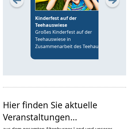
Kinderfest auf der
Erö
Teehauswiese
Alt
Großes Kinderfest auf der
Die 
Teehauswiese in
Leip
Zusammenarbeit des Teehaus
19 U
Altenburg Förderverein e.V. mit
time
der VR-Bank Altenburger Land,
an d
der Sparkasse Altenburger Land
Alte
und über 20 Vereinen der Region.
Hier finden Sie aktuelle
Veranstaltungen...