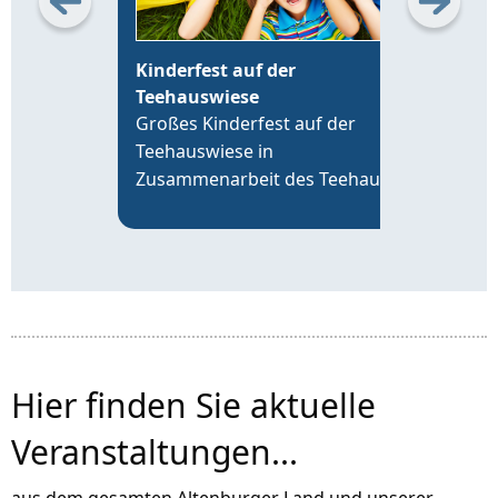
Kinderfest auf der
Erö
Teehauswiese
Alt
Großes Kinderfest auf der
Die 
Teehauswiese in
Leip
Zusammenarbeit des Teehaus
19 U
Altenburg Förderverein e.V. mit
time
der VR-Bank Altenburger Land,
an d
der Sparkasse Altenburger Land
Alte
und über 20 Vereinen der Region.
Hier finden Sie aktuelle
Veranstaltungen...