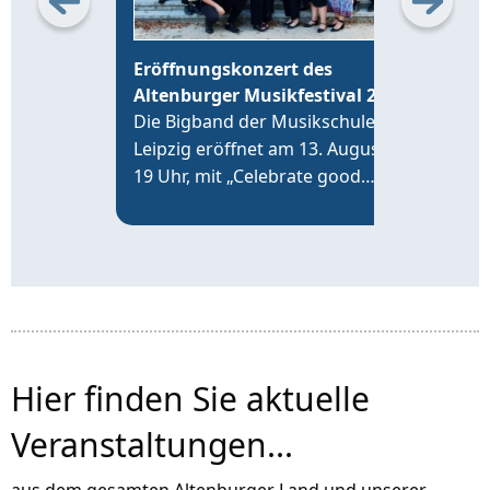
Eröffnungskonzert des
26.
Altenburger Musikfestival 2026
Feie
Die Bigband der Musikschule
ohne
Leipzig eröffnet am 13. August,
Musi
19 Uhr, mit „Celebrate good
und
times“ im Altenburger Hofsalon
EXP
an der Brüderkirche das
Altenburger Musikfestival 2026.
Hier finden Sie aktuelle
Veranstaltungen...