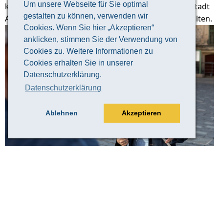
Um unsere Webseite für Sie optimal
keine bessere Art, einen guten Überblick über die Stadt
gestalten zu können, verwenden wir
Altenburg und ihre 1000-jährige Geschichte zu erhalten.
Cookies. Wenn Sie hier „Akzeptieren“
anklicken, stimmen Sie der Verwendung von
Cookies zu. Weitere Informationen zu
Cookies erhalten Sie in unserer
Datenschutzerklärung.
Datenschutzerklärung
Ablehnen
Akzeptieren
© Claudia Weingart
Veranstaltungsinformation