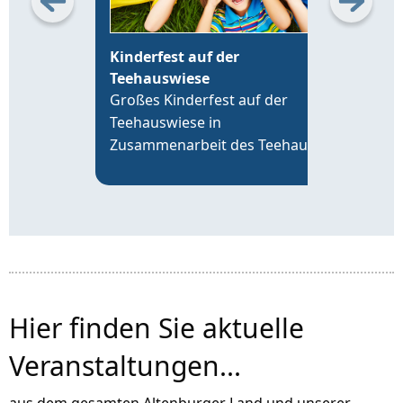
Kinderfest auf der
Erö
Teehauswiese
Alt
Großes Kinderfest auf der
Die 
Teehauswiese in
Leip
Zusammenarbeit des Teehaus
19 U
Altenburg Förderverein e.V. mit
time
der VR-Bank Altenburger Land,
an d
der Sparkasse Altenburger Land
Alte
und über 20 Vereinen der Region.
Hier finden Sie aktuelle
Veranstaltungen...