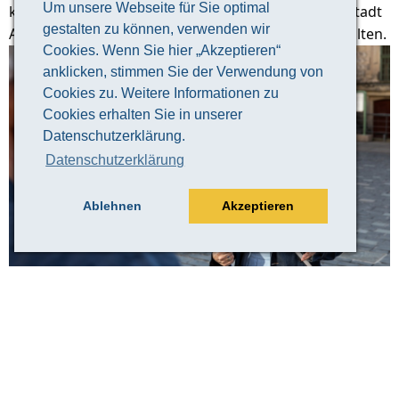
Um unsere Webseite für Sie optimal
keine bessere Art, einen guten Überblick über die Stadt
gestalten zu können, verwenden wir
Altenburg und ihre 1000-jährige Geschichte zu erhalten.
Cookies. Wenn Sie hier „Akzeptieren“
anklicken, stimmen Sie der Verwendung von
Cookies zu. Weitere Informationen zu
Cookies erhalten Sie in unserer
Datenschutzerklärung.
Datenschutzerklärung
Ablehnen
Akzeptieren
© Claudia Weingart
Veranstaltungsinformation