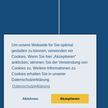
Freizeit & Tourismus
Um unsere Webseite für Sie optimal
gestalten zu können, verwenden wir
Veranstaltungskalender
Cookies. Wenn Sie hier „Akzeptieren“
Kunst & Kultur
anklicken, stimmen Sie der Verwendung von
Natur & Erholung
Cookies zu. Weitere Informationen zu
Tourismusinformation
Cookies erhalten Sie in unserer
Vereine, Verbände &
Datenschutzerklärung.
Initiativen
Datenschutzerklärung
Sport & Freizeit
Kleinprojektefonds
Ablehnen
Akzeptieren