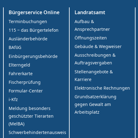
Bürgerservice Online
Landratsamt
Terminbuchungen
Aufbau &
Ansprechpartner
115 ‒ das Bürgertelefon
Öffnungszeiten
Ausländerbehörde
Gebäude & Wegweiser
BAföG
Ausschreibungen &
Einbürgerungsbehörde
Auftragsvergaben
Elterngeld
Stellenangebote &
Fahrerkarte
Karriere
Fischerprüfung
Elektronische Rechnungen
Formular-Center
Grundsatzerklärung
i-Kfz
gegen Gewalt am
Meldung besonders
Arbeitsplatz
geschützter Tierarten
(MelBA)
Schwerbehindertenausweis