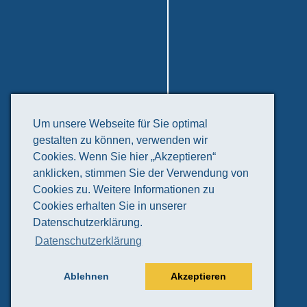
Freizeit & Tourismus
Um unsere Webseite für Sie optimal
gestalten zu können, verwenden wir
Veranstaltungskalender
Cookies. Wenn Sie hier „Akzeptieren“
Kunst & Kultur
anklicken, stimmen Sie der Verwendung von
Natur & Erholung
Cookies zu. Weitere Informationen zu
Tourismusinformation
Cookies erhalten Sie in unserer
Vereine, Verbände &
Datenschutzerklärung.
Initiativen
Datenschutzerklärung
Sport & Freizeit
Kleinprojektefonds
Ablehnen
Akzeptieren