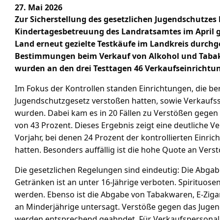
27. Mai 2026
Zur Sicherstellung des gesetzlichen Jugendschutzes
Kindertagesbetreuung des Landratsamtes im April g
Land erneut gezielte Testkäufe im Landkreis durchg
Bestimmungen beim Verkauf von Alkohol und Tabak
wurden an den drei Testtagen 46 Verkaufseinrichtun
Im Fokus der Kontrollen standen Einrichtungen, die be
Jugendschutzgesetz verstoßen hatten, sowie Verkaufsste
wurden. Dabei kam es in 20 Fällen zu Verstößen gegen
von 43 Prozent. Dieses Ergebnis zeigt eine deutliche V
Vorjahr, bei denen 24 Prozent der kontrollierten Einr
hatten. Besonders auffällig ist die hohe Quote an Vers
Die gesetzlichen Regelungen sind eindeutig: Die Abgab
Getränken ist an unter 16-Jährige verboten. Spirituose
werden. Ebenso ist die Abgabe von Tabakwaren, E-Ziga
an Minderjährige untersagt. Verstöße gegen das Juge
werden entsprechend geahndet. Für Verkaufspersonal 