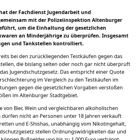
 hat der Fachdienst Jugendarbeit und
emeinsam mit der Polizeiinspektion Altenburger
eführt, um die Einhaltung der gesetzlichen
waren an Minderjährige zu überprüfen. Insgesamt
gen und Tankstellen kontrolliert.
reits bei den zurückliegenden Testkäufen gegen das
llen, die bislang selten oder noch gar nicht überprüft
 das Jugendschutzgesetz. Das entspricht einer Quote
erschlechterung im Vergleich zu den Testkäufen im
ichtungen gegen die gesetzlichen Vorgaben verstoßen
tößen im Altenburger Stadtgebiet.
e von Bier, Wein und vergleichbaren alkoholischen
n dürfen nicht an Personen unter 18 Jahren verkauft
retten und E-Shishas, unabhängig vom Nikotingehalt,
ndschutzgesetz stellen Ordnungswidrigkeiten dar und
können Bußgelder von bis zu 1.000 Euro verhängt