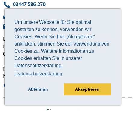
03447 586-270
03447 586-277
Um unsere Webseite für Sie optimal
Mail
gestalten zu können, verwenden wir
Cookies. Wenn Sie hier „Akzeptieren“
Landratsamt Altenburger Land
anklicken, stimmen Sie der Verwendung von
Lindenaustraße 9
Cookies zu. Weitere Informationen zu
04600 Altenburg
Cookies erhalten Sie in unserer
Datenschutzerklärung.
Fachdienst Jugendarbeit & Kindertagesbetreuung
Datenschutzerklärung
Netzwerk Kinderschutz und Frühe Hilfen
03447 586-540
Ablehnen
Akzeptieren