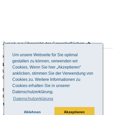
Zurück zur Übersicht der Gewerbeflächen
Um unsere Webseite für Sie optimal
KONTAKTDATEN
gestalten zu können, verwenden wir
Landratsamt Altenburger Land
Cookies. Wenn Sie hier „Akzeptieren“
Lindenaustraße 9
anklicken, stimmen Sie der Verwendung von
04600 Altenburg
Cookies zu. Weitere Informationen zu
Cookies erhalten Sie in unserer
Fachdienst Wirtschaft, Tourismus & Kultur
Datenschutzerklärung.
Fachdienstleiter: Michael Apel
Datenschutzerklärung
03447 586-285
Ablehnen
Akzeptieren
03447 586-226