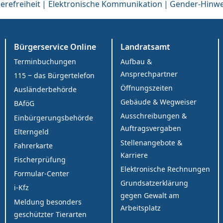
erefreiheit
Elektronische Kommunikation
Gender-Hinwe
Bürgerservice Online
Landratsamt
Terminbuchungen
Aufbau &
Ansprechpartner
115 ‒ das Bürgertelefon
Öffnungszeiten
Ausländerbehörde
Gebäude & Wegweiser
BAföG
Ausschreibungen &
Einbürgerungsbehörde
Auftragsvergaben
Elterngeld
Stellenangebote &
Fahrerkarte
Karriere
Fischerprüfung
Elektronische Rechnungen
Formular-Center
Grundsatzerklärung
i-Kfz
gegen Gewalt am
Meldung besonders
Arbeitsplatz
geschützter Tierarten