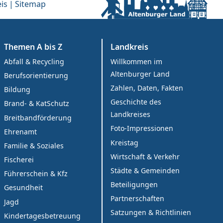
is
Sitemap
Themen A bis Z
Landkreis
Abfall & Recycling
Willkommen im
Altenburger Land
Berufsorientierung
Zahlen, Daten, Fakten
Bildung
Geschichte des
Brand- & KatSchutz
Landkreises
Breitbandförderung
Foto-Impressionen
Ehrenamt
Kreistag
Familie & Soziales
Wirtschaft & Verkehr
Fischerei
Städte & Gemeinden
Führerschein & Kfz
Beteiligungen
Gesundheit
Partnerschaften
Jagd
Satzungen & Richtlinien
Kindertagesbetreuung