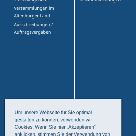
Versammlungen im
Altenburger Land
Ausschreibungen /
Auftragsvergaben
Freizeit & Tourismus
Um unsere Webseite für Sie optimal
gestalten zu können, verwenden wir
Veranstaltungskalender
Cookies. Wenn Sie hier „Akzeptieren“
Kunst & Kultur
anklicken, stimmen Sie der Verwendung von