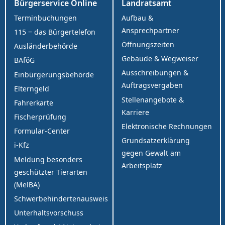
Bürgerservice Online
Landratsamt
Terminbuchungen
Aufbau &
Ansprechpartner
115 ‒ das Bürgertelefon
Öffnungszeiten
Ausländerbehörde
Gebäude & Wegweiser
BAföG
Ausschreibungen &
Einbürgerungsbehörde
Auftragsvergaben
Elterngeld
Stellenangebote &
Fahrerkarte
Karriere
Fischerprüfung
Elektronische Rechnungen
Formular-Center
Grundsatzerklärung
i-Kfz
gegen Gewalt am
Meldung besonders
Arbeitsplatz
geschützter Tierarten
(MelBA)
Schwerbehindertenausweis
Unterhaltsvorschuss