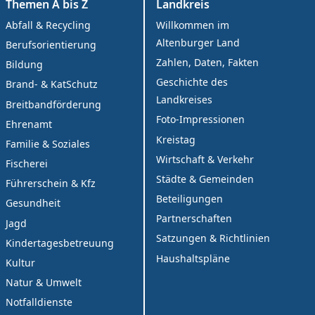
Themen A bis Z
Landkreis
Abfall & Recycling
Willkommen im
Altenburger Land
Berufsorientierung
Zahlen, Daten, Fakten
Bildung
Geschichte des
Brand- & KatSchutz
Landkreises
Breitbandförderung
Foto-Impressionen
Ehrenamt
Kreistag
Familie & Soziales
Wirtschaft & Verkehr
Fischerei
Städte & Gemeinden
Führerschein & Kfz
Beteiligungen
Gesundheit
Partnerschaften
Jagd
Satzungen & Richtlinien
Kindertagesbetreuung
Haushaltspläne
Kultur
Natur & Umwelt
Notfalldienste