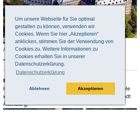
Um unsere Webseite für Sie optimal
gestalten zu können, verwenden wir
Cookies. Wenn Sie hier „Akzeptieren“
Residenzschloss Altenburg | © Stadtverwaltung-
anklicken, stimmen Sie der Verwendung von
Altenburg-Ronny-Seifarth
Cookies zu. Weitere Informationen zu
Cookies erhalten Sie in unserer
Veranstaltungsinformation
Datenschutzerklärung.
Datenschutzerklärung
Rote Spitzen Altenburg
Hier finden Sie die aktuellen Öffnungszeiten und viele
Ablehnen
Akzeptieren
weitere Infroamtionen zu dem Wahrzeichen der Stadt
Altenburg.