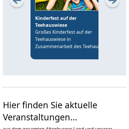
Kinderfest auf der
Erö
Teehauswiese
Alt
Großes Kinderfest auf der
Die 
Teehauswiese in
Leip
Zusammenarbeit des Teehaus
19 U
Altenburg Förderverein e.V. mit
time
der VR-Bank Altenburger Land,
an d
der Sparkasse Altenburger Land
Alte
und über 20 Vereinen der Region.
Hier finden Sie aktuelle
Veranstaltungen...