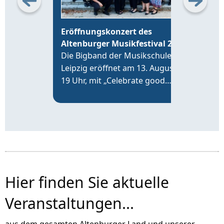
Eröffnungskonzert des
26.
Altenburger Musikfestival 2026
Feie
Die Bigband der Musikschule
ohne
Leipzig eröffnet am 13. August,
Musi
19 Uhr, mit „Celebrate good
und
times“ im Altenburger Hofsalon
EXP
an der Brüderkirche das
Altenburger Musikfestival 2026.
Hier finden Sie aktuelle
Veranstaltungen...