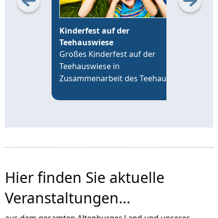
Kinderfest auf der
Erö
Teehauswiese
Alt
Großes Kinderfest auf der
Die 
Teehauswiese in
Leip
Zusammenarbeit des Teehaus
19 U
Altenburg Förderverein e.V. mit
time
der VR-Bank Altenburger Land,
an d
der Sparkasse Altenburger Land
Alte
und über 20 Vereinen der Region.
Hier finden Sie aktuelle
Veranstaltungen...