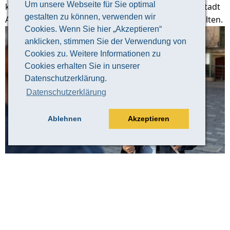
Um unsere Webseite für Sie optimal
keine bessere Art, einen guten Überblick über die Stadt
gestalten zu können, verwenden wir
Altenburg und ihre 1000-jährige Geschichte zu erhalten.
Cookies. Wenn Sie hier „Akzeptieren“
anklicken, stimmen Sie der Verwendung von
Cookies zu. Weitere Informationen zu
Cookies erhalten Sie in unserer
Datenschutzerklärung.
Datenschutzerklärung
Ablehnen
Akzeptieren
© Claudia Weingart
Veranstaltungsinformation